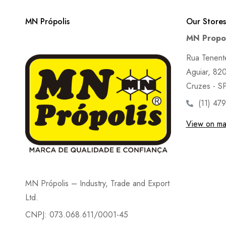
MN Própolis
Our Stores
MN Propol
Rua Tenent
Aguiar, 820 
Cruzes - S
(11) 47
View on m
MN Própolis – Industry, Trade and Export
Ltd.
CNPJ: 073.068.611/0001-45