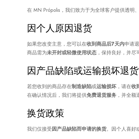
在 MN Própolis，我们致力于为全球客户提
因个人原因退货
如果您改变主意，您可以在
收到商品后7天内
申请
商品需为
未开封或轻微使用状态
，保持良好，并尽
因产品缺陷或运输损坏退货
若您收到的商品存在
制造缺陷
或
运输损坏
，请在
收
在确认情况后，我们将提供
免费退货服务
，并全额
换货政策
我们仅接受
因产品缺陷而申请的换货
。因个人喜好