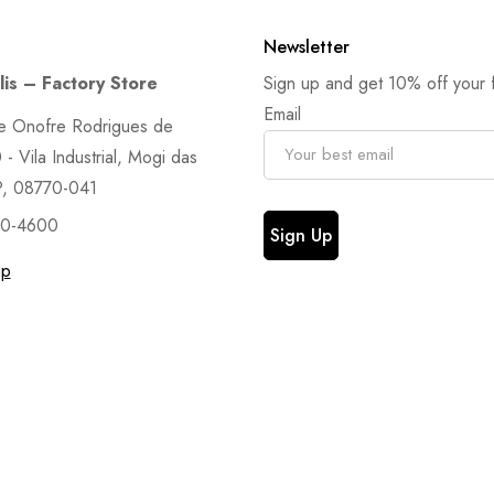
Newsletter
is – Factory Store
Sign up and get 10% off your fi
Email
e Onofre Rodrigues de
- Vila Industrial, Mogi das
P, 08770-041
90-4600
ap