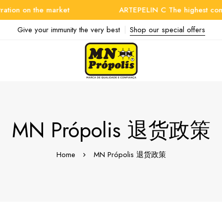
on on the market
ARTEPELIN C The highest concent
Give your immunity the very best
Shop our special offers
MN Própolis 退货政策
Home
MN Própolis 退货政策