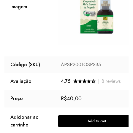
Imagem
Código (SKU)
APSP2001OSPS35
Avaliação
4.75
8
reviews
R$
40,00
Preço
Adicionar ao
Add to cart
carrinho