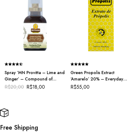
Spray ‘MN Provitta – Lime and
Green Propolis Extract
Ginger’ – Compound of
‘Amarelo’ 20% – Everyday
Honey and Green Propolis
immunity
R$
20,00
R$
18,00
R$
55,00
Extract for Natural Throat
Relief
Free Shipping