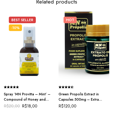
Related products
BEST
SELLER
HOT
-10%
Spray ‘MN Provitta – Mint’ –
Green Propolis Extract in
Compound of Honey and
Capsules 500mg – Extra
Green Propolis Extract for
Strenght Propolis
R$
20,00
R$
18,00
R$
120,00
Natural Throat Relief