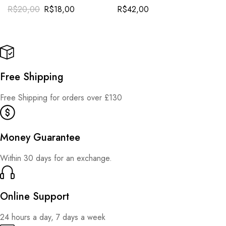
Honey and Green Propolis
Outer Care
R$
20,00
R$
18,00
R$
42,00
Extract for Natural Throat
Relief
Free Shipping
Free Shipping for orders over £130
Money Guarantee
Within 30 days for an exchange.
Online Support
24 hours a day, 7 days a week