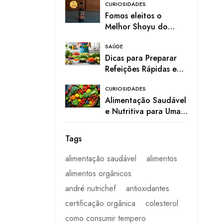
CURIOSIDADES
Fomos eleitos o
Melhor Shoyu do
Mercado pela
SAÚDE
Paladar! 🎉
Dicas para Preparar
Refeições Rápidas e
Práticas
CURIOSIDADES
Alimentação Saudável
e Nutritiva para Uma
Vida Mais Vibrante
Tags
alimentação saudável
alimentos
alimentos orgânicos
andré nutrichef
antioxidantes
certificação orgânica
colesterol
como consumir tempero