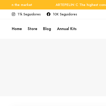
 on the market
ARTEPELIN C The highest concentra
11k Seguidores
10K Seguidores
Home
Store
Blog
Annual Kits