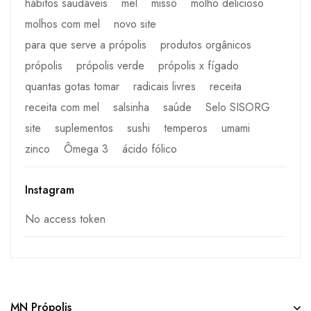
hábitos saudáveis
mel
missô
molho delicioso
molhos com mel
novo site
para que serve a própolis
produtos orgânicos
própolis
própolis verde
própolis x fígado
quantas gotas tomar
radicais livres
receita
receita com mel
salsinha
saúde
Selo SISORG
site
suplementos
sushi
temperos
umami
zinco
Ômega 3
ácido fólico
Instagram
No access token
MN Própolis