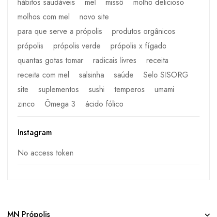
hábitos saudáveis
mel
missô
molho delicioso
molhos com mel
novo site
para que serve a própolis
produtos orgânicos
própolis
própolis verde
própolis x fígado
quantas gotas tomar
radicais livres
receita
receita com mel
salsinha
saúde
Selo SISORG
site
suplementos
sushi
temperos
umami
zinco
Ômega 3
ácido fólico
Instagram
No access token
MN Própolis