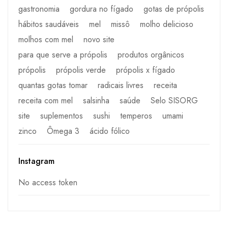
gastronomia
gordura no fígado
gotas de própolis
hábitos saudáveis
mel
missô
molho delicioso
molhos com mel
novo site
para que serve a própolis
produtos orgânicos
própolis
própolis verde
própolis x fígado
quantas gotas tomar
radicais livres
receita
receita com mel
salsinha
saúde
Selo SISORG
site
suplementos
sushi
temperos
umami
zinco
Ômega 3
ácido fólico
Instagram
No access token