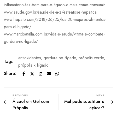
inflamatorio-faz-bem-para-o-figado-e-mais-como-consumir
www.saude.gov.br/saude-de-a-z/esteatose-hepatica
www.hepato.com/2018/06/25/los-20-mejores-alimentos-
para-el-higado/
www.marcioatalla.com.br/vida-e-saude/vitima-e-combate-
gordura-no-figado/
antioxidantes
,
gordura no fígado
,
própolis verde
,
Tags:
própolis x fígado
Share:
PREVIOUS
NEXT
Álcool em Gel com
Mel pode substituir o
Própolis
açúcar?