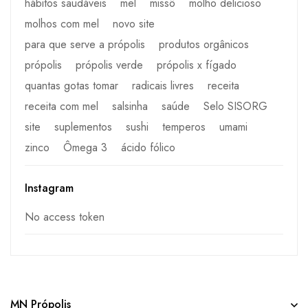
hábitos saudáveis
mel
missô
molho delicioso
molhos com mel
novo site
para que serve a própolis
produtos orgânicos
própolis
própolis verde
própolis x fígado
quantas gotas tomar
radicais livres
receita
receita com mel
salsinha
saúde
Selo SISORG
site
suplementos
sushi
temperos
umami
zinco
Ômega 3
ácido fólico
Instagram
No access token
MN Própolis