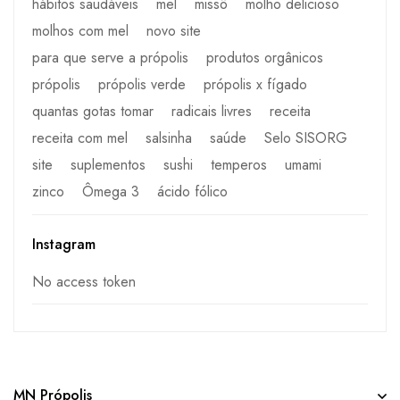
hábitos saudáveis
mel
missô
molho delicioso
molhos com mel
novo site
para que serve a própolis
produtos orgânicos
própolis
própolis verde
própolis x fígado
quantas gotas tomar
radicais livres
receita
receita com mel
salsinha
saúde
Selo SISORG
site
suplementos
sushi
temperos
umami
zinco
Ômega 3
ácido fólico
Instagram
No access token
MN Própolis