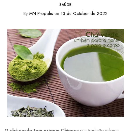
SAÚDE
By
MN Propolis
on
13 de October de 2022
O chá-verde tem origem Chinesa
e a tradição milenar