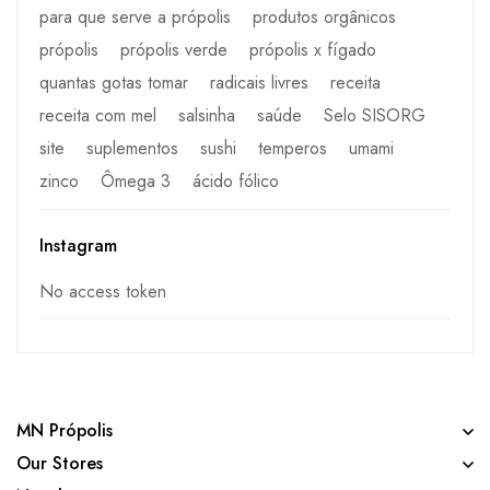
para que serve a própolis
produtos orgânicos
própolis
própolis verde
própolis x fígado
quantas gotas tomar
radicais livres
receita
receita com mel
salsinha
saúde
Selo SISORG
site
suplementos
sushi
temperos
umami
zinco
Ômega 3
ácido fólico
Instagram
No access token
MN Própolis
Our Stores