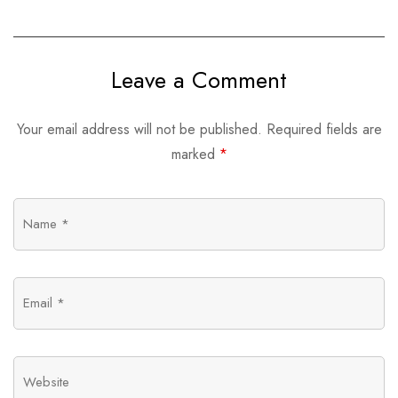
Shoyu MN Food:
orgânicos em suas
Receita da Chef
receitas
Paola Carosella
Leave a Comment
Your email address will not be published.
Required fields are
marked
*