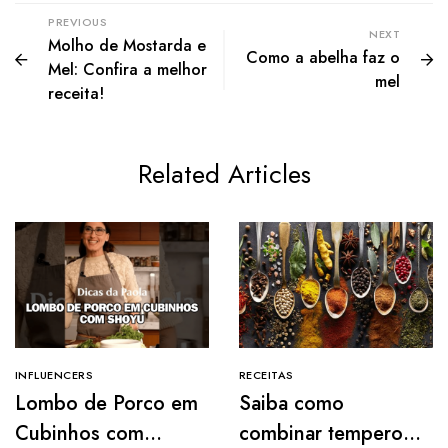
PREVIOUS
NEXT
Molho de Mostarda e
Como a abelha faz o
Mel: Confira a melhor
mel
receita!
Related Articles
INFLUENCERS
RECEITAS
Lombo de Porco em
Saiba como
Cubinhos com
combinar temperos