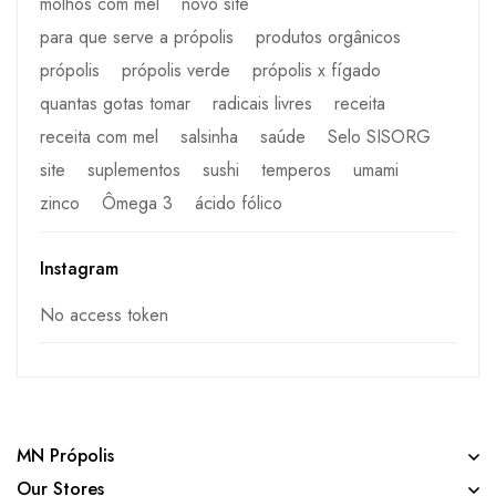
molhos com mel
novo site
para que serve a própolis
produtos orgânicos
própolis
própolis verde
própolis x fígado
quantas gotas tomar
radicais livres
receita
receita com mel
salsinha
saúde
Selo SISORG
site
suplementos
sushi
temperos
umami
zinco
Ômega 3
ácido fólico
Instagram
No access token
MN Própolis
Our Stores