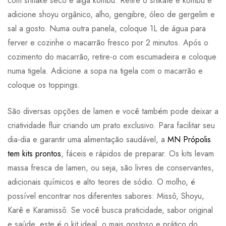
com shitake seco e alga kombu. Retire o shikate e kombu e
adicione shoyu orgânico, alho, gengibre, óleo de gergelim e
sal a gosto. Numa outra panela, coloque 1L de água para
ferver e cozinhe o macarrão fresco por 2 minutos. Após o
cozimento do macarrão, retire-o com escumadeira e coloque
numa tigela. Adicione a sopa na tigela com o macarrão e
coloque os toppings.
São diversas opções de lamen e você também pode deixar a
criatividade fluir criando um prato exclusivo. Para facilitar seu
dia-dia e garantir uma alimentação saudável, a
MN Própolis
tem kits prontos
, fáceis e rápidos de preparar. Os kits levam
massa fresca de lamen, ou seja, são livres de conservantes,
adicionais químicos e alto teores de sódio. O molho, é
possível encontrar nos diferentes sabores: Missô, Shoyu,
Karê e Karamissô. Se você busca praticidade, sabor original
e saúde, este é o kit ideal, o mais gostoso e prático do