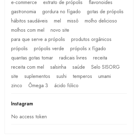
e-commerce
extrato de própolis
flavonoides
gastronomia
gordura no fígado
gotas de própolis
hábitos saudáveis
mel
missô
molho delicioso
molhos com mel
novo site
para que serve a própolis
produtos orgânicos
própolis
própolis verde
própolis x fígado
quantas gotas tomar
radicais livres
receita
receita com mel
salsinha
saúde
Selo SISORG
site
suplementos
sushi
temperos
umami
zinco
Ômega 3
ácido fólico
Instagram
No access token