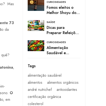
CURIOSIDADES
esmo? Mas
Fomos eleitos o
Melhor Shoyu do
Mercado pela
ente 73
SAÚDE
Paladar! 🎉
Dicas para
ção da
Preparar Refeições
Rápidas e Práticas
CURIOSIDADES
Alimentação
Saudável e
r quê?
Nutritiva para Uma
Vida Mais Vibrante
Tags
atonina
,
alimentação saudável
alimentos
alimentos orgânicos
im-
andré nutrichef
antioxidantes
 sono.
O
certificação orgânica
mão, em
colesterol