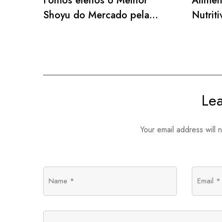
Fomos eleitos o Melhor
Alimen
Shoyu do Mercado pela
Nutrit
Paladar! 🎉
Vibran
Le
Your email address will 