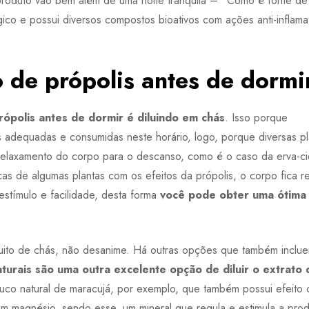
produto vão bem além de uma noite tranquila – “Como é fonte de
gico e possui diversos compostos bioativos com ações anti-inflama
 de própolis antes de dormi
ópolis antes de dormir é diluindo em chás
. Isso porque
s adequadas e consumidas neste horário, logo, porque diversas pl
 relaxamento do corpo para o descanso, como é o caso da erva-cid
as de algumas plantas com os efeitos da própolis, o corpo fica r
stímulo e facilidade, desta forma
você pode obter uma ótima 
ito de chás, não desanime. Há outras opções que também inclu
turais são uma outra excelente opção de diluir o extrato 
suco natural de maracujá, por exemplo, que também possui efeito 
 em magnésio, sendo esse, um mineral que regula e estimula a pr