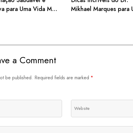
tação Saudável e
Dicas Incríveis do Dr.
iva para Uma Vida Mais
Mikhael Marques para 
te
Própolis!
ave a Comment
not be published.
Required fields are marked
*