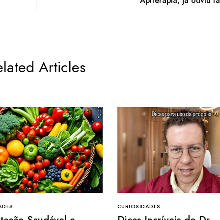
Apiterapia, já ouviu fa
lated Articles
ADES
CURIOSIDADES