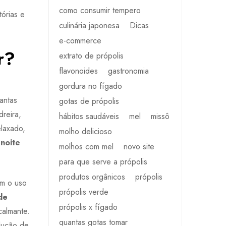
como consumir tempero
tórias e
culinária japonesa
Dicas
e-commerce
r?
extrato de própolis
flavonoides
gastronomia
gordura no fígado
antas
gotas de própolis
reira,
hábitos saudáveis
mel
missô
elaxado,
molho delicioso
noite
molhos com mel
novo site
para que serve a própolis
produtos orgânicos
própolis
em o uso
própolis verde
de
própolis x fígado
calmante.
quantas gotas tomar
odução de