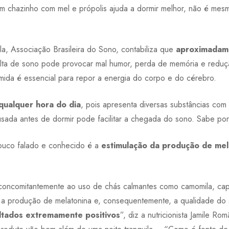
 um chazinho com mel e própolis ajuda a dormir melhor, não é m
la, Associação Brasileira do Sono, contabiliza que
aproximadam
alta de sono pode provocar mal humor, perda de memória e redu
da é essencial para repor a energia do corpo e do cérebro.
qualquer hora do dia
, pois apresenta diversas substâncias com
sada antes de dormir pode facilitar a chegada do sono. Sabe po
pouco falado e conhecido é a
estimulação da produção de mel
 concomitantemente ao uso de chás calmantes como camomila, cap
m a produção de melatonina e, consequentemente, a qualidade do
ltados extremamente positivos
”, diz a nutricionista Jamile Ro