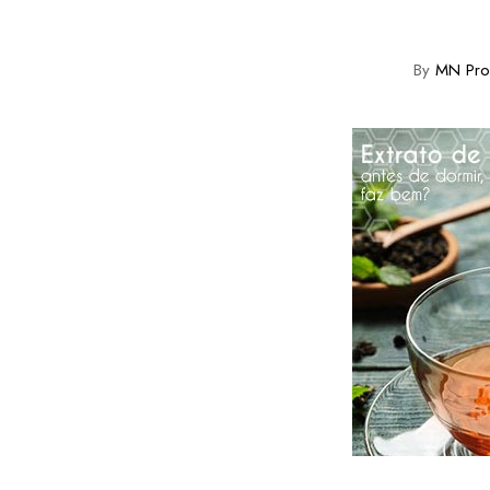
By
MN Prop