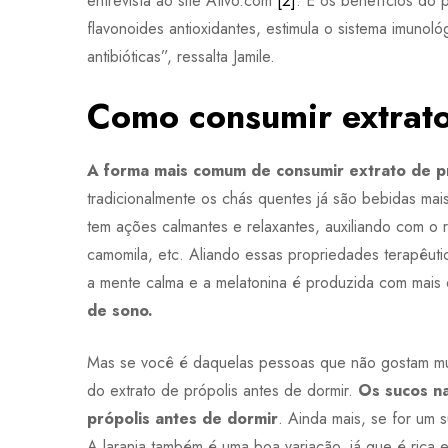
entrevista ao site Ativo.com
[2]
. E os benefícios do 
flavonoides antioxidantes, estimula o sistema imunoló
antibióticas”, ressalta Jamile.
Como consumir extrato
A forma mais comum de consumir extrato de pr
tradicionalmente os chás quentes já são bebidas mai
tem ações calmantes e relaxantes, auxiliando com o
camomila, etc. Aliando essas propriedades terapêutic
a mente calma e a melatonina é produzida com mais e
de sono.
Mas se você é daquelas pessoas que não gostam mu
do extrato de própolis antes de dormir.
Os sucos na
própolis antes de dormir
. Ainda mais, se for um 
A laranja também é uma boa variação, já que é rica