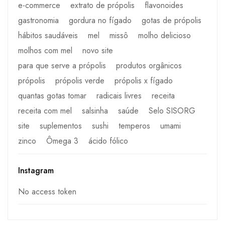
e-commerce
extrato de própolis
flavonoides
gastronomia
gordura no fígado
gotas de própolis
hábitos saudáveis
mel
missô
molho delicioso
molhos com mel
novo site
para que serve a própolis
produtos orgânicos
própolis
própolis verde
própolis x fígado
quantas gotas tomar
radicais livres
receita
receita com mel
salsinha
saúde
Selo SISORG
site
suplementos
sushi
temperos
umami
zinco
Ômega 3
ácido fólico
Instagram
No access token