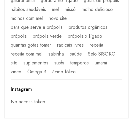
gastronomia
gordura no fígado
gotas de própolis
hábitos saudáveis
mel
missô
molho delicioso
molhos com mel
novo site
para que serve a própolis
produtos orgânicos
própolis
própolis verde
própolis x fígado
quantas gotas tomar
radicais livres
receita
receita com mel
salsinha
saúde
Selo SISORG
site
suplementos
sushi
temperos
umami
zinco
Ômega 3
ácido fólico
Instagram
No access token