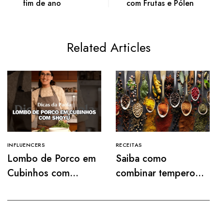
fim de ano
com Frutas e Pólen
Related Articles
INFLUENCERS
RECEITAS
Lombo de Porco em
Saiba como
Cubinhos com
combinar temperos
Shoyu MN Food:
orgânicos em suas
Receita da Chef
receitas
Paola Carosella