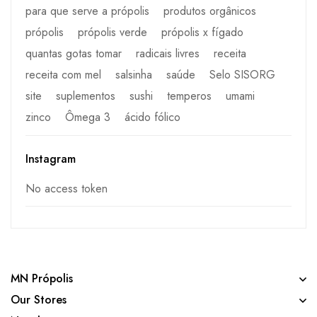
para que serve a própolis
produtos orgânicos
própolis
própolis verde
própolis x fígado
quantas gotas tomar
radicais livres
receita
receita com mel
salsinha
saúde
Selo SISORG
site
suplementos
sushi
temperos
umami
zinco
Ômega 3
ácido fólico
Instagram
No access token
MN Própolis
Our Stores