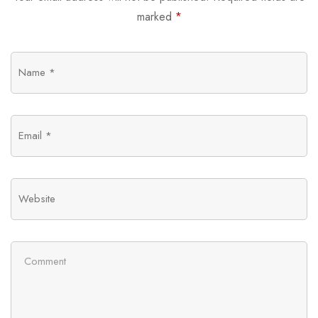
marked
*