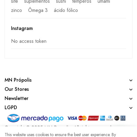
site
suplementos
sushi
temperos
umami
zinco
Ômega 3
ácido fólico
Instagram
No access token
MN Própolis
Our Stores
Newsletter
LGPD
Copyright © 2025 MN Propolis. All rights reserved.
This website uses cookies to ensure the best user experience. By