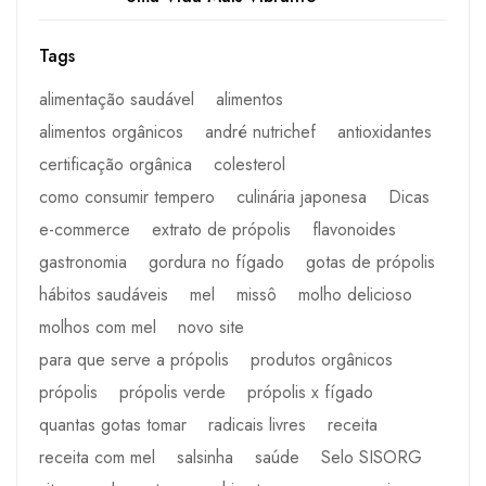
Tags
alimentação saudável
alimentos
alimentos orgânicos
andré nutrichef
antioxidantes
certificação orgânica
colesterol
como consumir tempero
culinária japonesa
Dicas
e-commerce
extrato de própolis
flavonoides
gastronomia
gordura no fígado
gotas de própolis
hábitos saudáveis
mel
missô
molho delicioso
molhos com mel
novo site
para que serve a própolis
produtos orgânicos
própolis
própolis verde
própolis x fígado
quantas gotas tomar
radicais livres
receita
receita com mel
salsinha
saúde
Selo SISORG