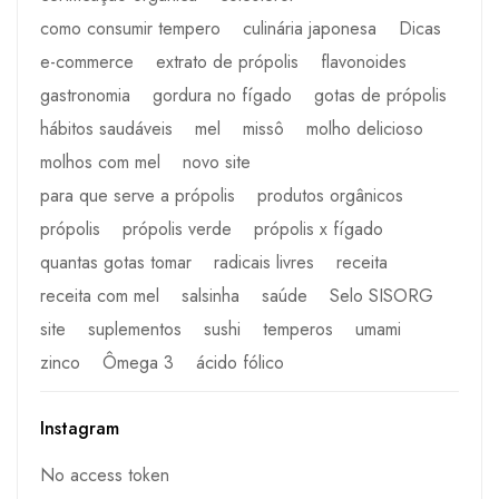
como consumir tempero
culinária japonesa
Dicas
e-commerce
extrato de própolis
flavonoides
gastronomia
gordura no fígado
gotas de própolis
hábitos saudáveis
mel
missô
molho delicioso
molhos com mel
novo site
para que serve a própolis
produtos orgânicos
própolis
própolis verde
própolis x fígado
quantas gotas tomar
radicais livres
receita
receita com mel
salsinha
saúde
Selo SISORG
site
suplementos
sushi
temperos
umami
zinco
Ômega 3
ácido fólico
Instagram
No access token