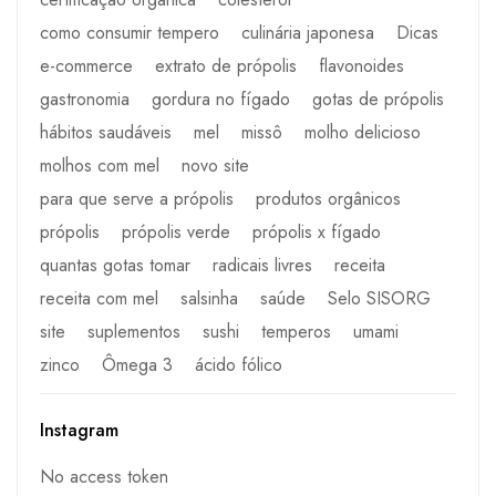
como consumir tempero
culinária japonesa
Dicas
e-commerce
extrato de própolis
flavonoides
gastronomia
gordura no fígado
gotas de própolis
hábitos saudáveis
mel
missô
molho delicioso
molhos com mel
novo site
para que serve a própolis
produtos orgânicos
própolis
própolis verde
própolis x fígado
quantas gotas tomar
radicais livres
receita
receita com mel
salsinha
saúde
Selo SISORG
site
suplementos
sushi
temperos
umami
zinco
Ômega 3
ácido fólico
Instagram
No access token