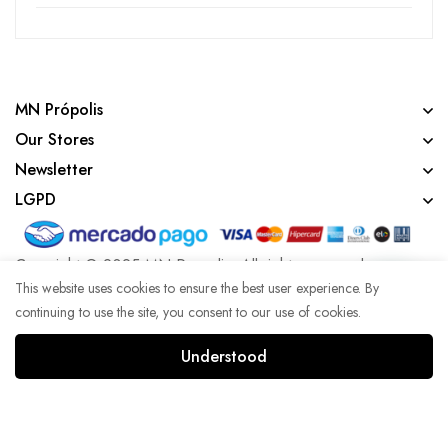
MN Própolis
Our Stores
Newsletter
LGPD
Copyright © 2025 MN Propolis. All rights reserved.
This website uses cookies to ensure the best user experience. By
continuing to use the site, you consent to our use of cookies.
Developed with lots of coffee by Agência WK
Understood